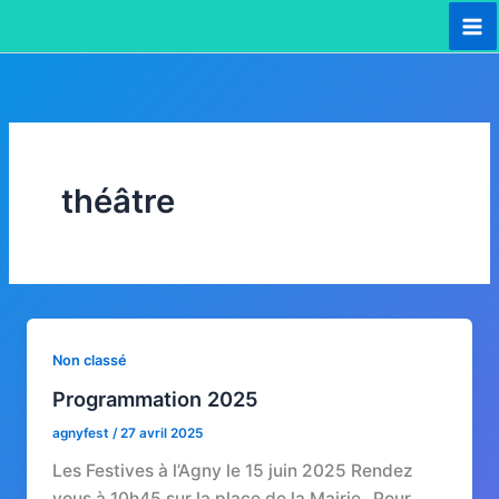
Aller
au
Ma
contenu
Me
théâtre
Non classé
Programmation 2025
agnyfest
/
27 avril 2025
Les Festives à l’Agny le 15 juin 2025 Rendez
vous à 10h45 sur la place de la Mairie_ Pour